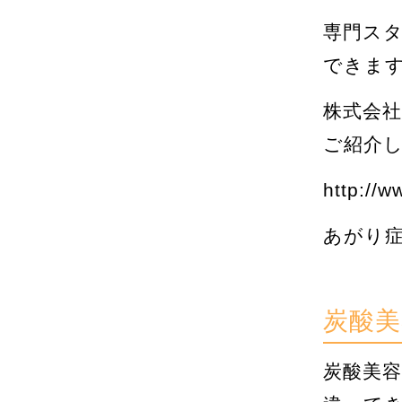
専門ス
できま
株式会
ご紹介
http://w
あがり
炭酸
炭酸美