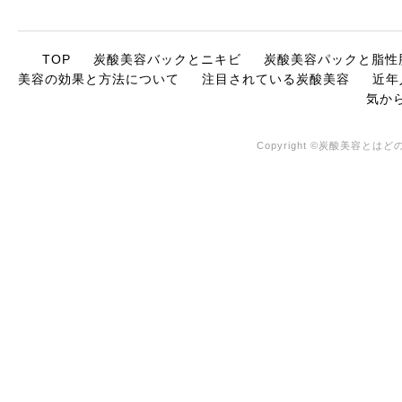
TOP
炭酸美容バックとニキビ
炭酸美容パックと脂性
美容の効果と方法について
注目されている炭酸美容
近年
気か
Copyright ©炭酸美容とはどの