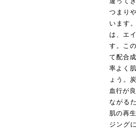
違って
つまり
います
は、エ
す。こ
て配合
率よく
ょう。
血行が
ながる
肌の再
ジング